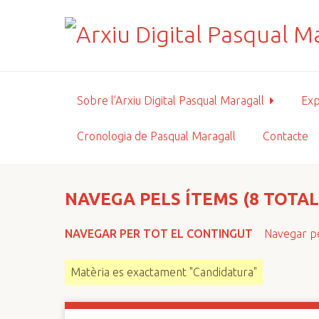
S
a
l
t
a
a
Sobre l'Arxiu Digital Pasqual Maragall
Exp
l
c
Cronologia de Pasqual Maragall
Contacte
o
n
t
i
NAVEGA PELS ÍTEMS (8 TOTAL
n
g
NAVEGAR PER TOT EL CONTINGUT
Navegar pe
u
t
Matèria es exactament "Candidatura"
p
r
i