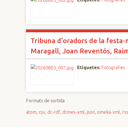
Tribuna d’oradors de la festa-
Maragall, Joan Reventós, Rai
Etiquetes:
Fotografies
Formats de sortida
atom
,
csv
,
dc-rdf
,
dcmes-xml
,
json
,
omeka-xml
,
rs