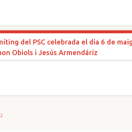
míting del PSC celebrada el dia 6 de mai
mon Obiols i Jesús Armendáriz
s2