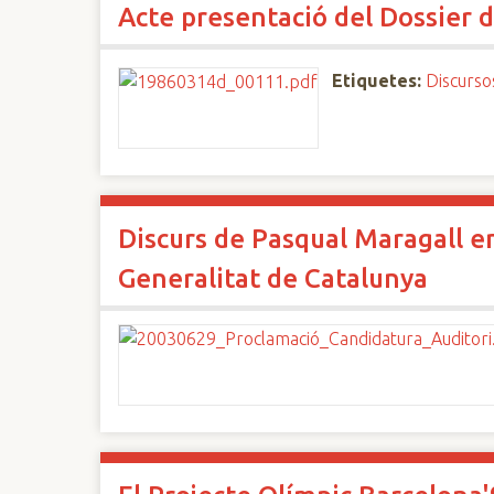
Acte presentació del Dossier 
n
c
i
Etiquetes:
Discurso
p
a
l
Discurs de Pasqual Maragall en
Generalitat de Catalunya