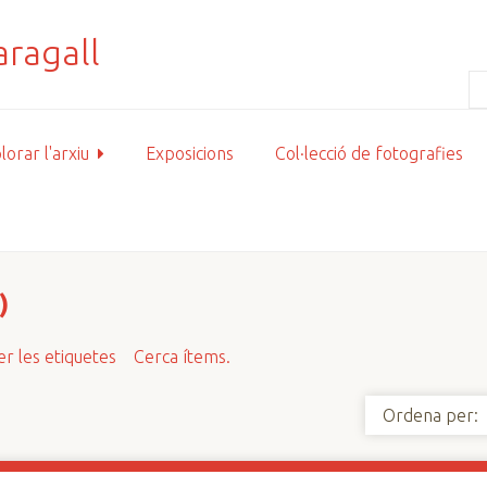
lorar l'arxiu
Exposicions
Col·lecció de fotografies
)
r les etiquetes
Cerca ítems.
Ordena per: