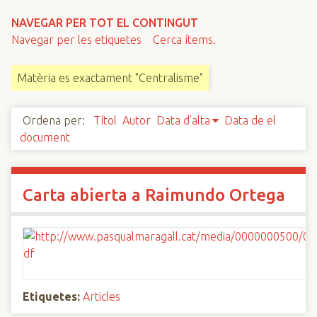
n
NAVEGAR PER TOT EL CONTINGUT
c
Navegar per les etiquetes
Cerca ítems.
i
p
Matèria es exactament "Centralisme"
a
l
Ordena per:
Títol
Autor
Data d'alta
Data de el
document
Carta abierta a Raimundo Ortega
Etiquetes:
Articles