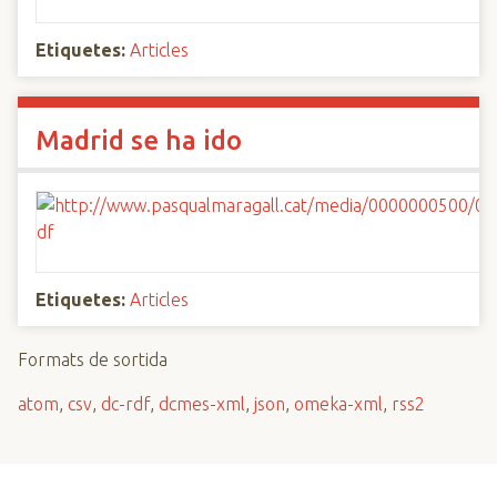
Etiquetes:
Articles
Madrid se ha ido
Etiquetes:
Articles
Formats de sortida
atom
,
csv
,
dc-rdf
,
dcmes-xml
,
json
,
omeka-xml
,
rss2