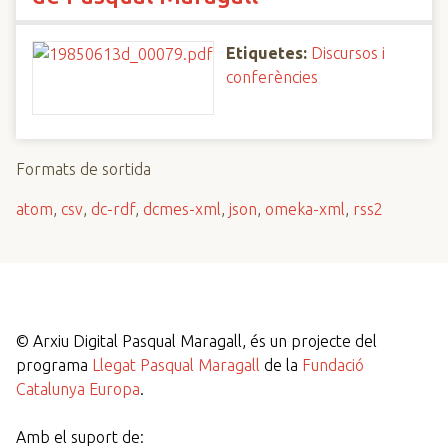
Etiquetes:
Discursos i
conferències
Formats de sortida
atom
,
csv
,
dc-rdf
,
dcmes-xml
,
json
,
omeka-xml
,
rss2
©
Arxiu Digital Pasqual Maragall, és un projecte del
programa
Llegat Pasqual Maragall
de la
Fundació
Catalunya Europa
.
Amb el suport de: