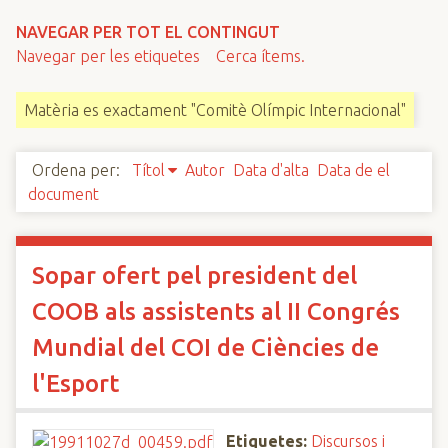
n
NAVEGAR PER TOT EL CONTINGUT
c
Navegar per les etiquetes
Cerca ítems.
i
p
Matèria es exactament "Comitè Olímpic Internacional"
a
l
Ordena per:
Títol
Autor
Data d'alta
Data de el
document
Sopar ofert pel president del
COOB als assistents al II Congrés
Mundial del COI de Ciències de
l'Esport
Etiquetes:
Discursos i