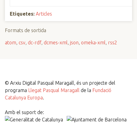
Etiquetes:
Articles
Formats de sortida
atom
,
csv
,
dc-rdf
,
dcmes-xml
,
json
,
omeka-xml
,
rss2
©
Arxiu Digital Pasqual Maragall, és un projecte del
programa
Llegat Pasqual Maragall
de la
Fundació
Catalunya Europa
.
Amb el suport de: