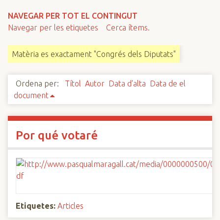
n
NAVEGAR PER TOT EL CONTINGUT
c
Navegar per les etiquetes
Cerca ítems.
i
p
Matèria es exactament "Congrés dels Diputats"
a
l
Ordena per:
Títol
Autor
Data d'alta
Data de el
document
Por qué votaré
Etiquetes:
Articles