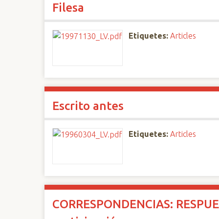
Filesa
n
c
i
Etiquetes:
Articles
p
a
l
Escrito antes
Etiquetes:
Articles
CORRESPONDENCIAS: RESPUE