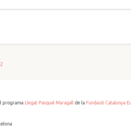
s2
del programa
Llegat Pasqual Maragall
de la
Fundació Catalunya E