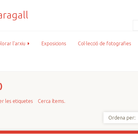
lorar l'arxiu
Exposicions
Col·lecció de fotografies
)
r les etiquetes
Cerca ítems.
Ordena per: