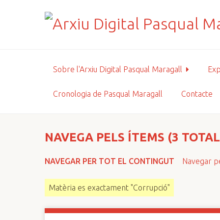
S
a
l
t
a
a
Sobre l'Arxiu Digital Pasqual Maragall
Exp
l
c
Cronologia de Pasqual Maragall
Contacte
o
n
t
i
NAVEGA PELS ÍTEMS (3 TOTAL
n
g
NAVEGAR PER TOT EL CONTINGUT
Navegar pe
u
t
Matèria es exactament "Corrupció"
p
r
i