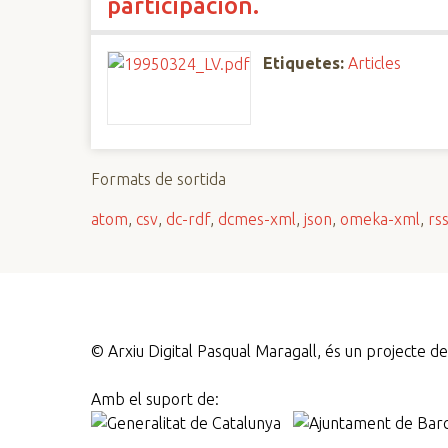
participación.
Etiquetes:
Articles
Formats de sortida
atom
,
csv
,
dc-rdf
,
dcmes-xml
,
json
,
omeka-xml
,
rs
©
Arxiu Digital Pasqual Maragall, és un projecte 
Amb el suport de: