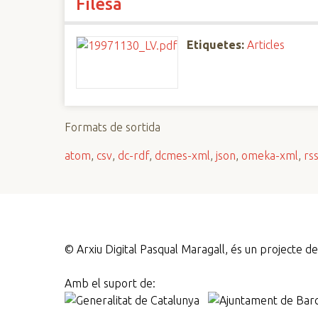
Filesa
Etiquetes:
Articles
Formats de sortida
atom
,
csv
,
dc-rdf
,
dcmes-xml
,
json
,
omeka-xml
,
rs
©
Arxiu Digital Pasqual Maragall, és un projecte 
Amb el suport de: