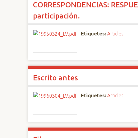
CORRESPONDENCIAS: RESPUE
n
c
participación.
i
p
Etiquetes:
Articles
a
l
Escrito antes
Etiquetes:
Articles