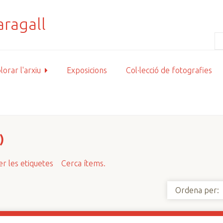
lorar l'arxiu
Exposicions
Col·lecció de fotografies
)
r les etiquetes
Cerca ítems.
Ordena per: