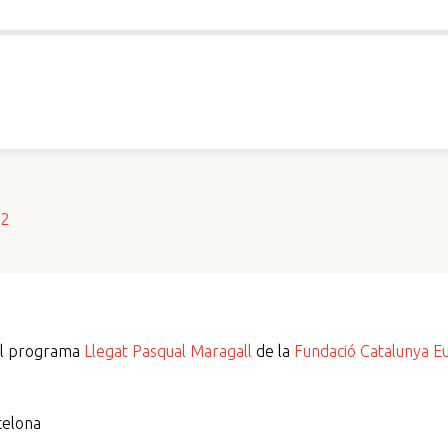
s2
del programa
Llegat Pasqual Maragall
de la
Fundació Catalunya E