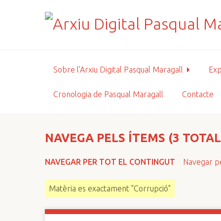
S
a
l
t
a
a
Sobre l'Arxiu Digital Pasqual Maragall
Exp
l
c
Cronologia de Pasqual Maragall
Contacte
o
n
t
i
NAVEGA PELS ÍTEMS (3 TOTAL
n
g
NAVEGAR PER TOT EL CONTINGUT
Navegar pe
u
t
Matèria es exactament "Corrupció"
p
r
i