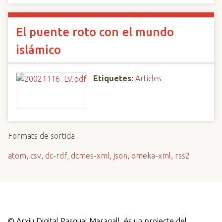
El puente roto con el mundo
islámico
Etiquetes:
Articles
Formats de sortida
atom
,
csv
,
dc-rdf
,
dcmes-xml
,
json
,
omeka-xml
,
rss2
©
Arxiu Digital Pasqual Maragall, és un projecte del