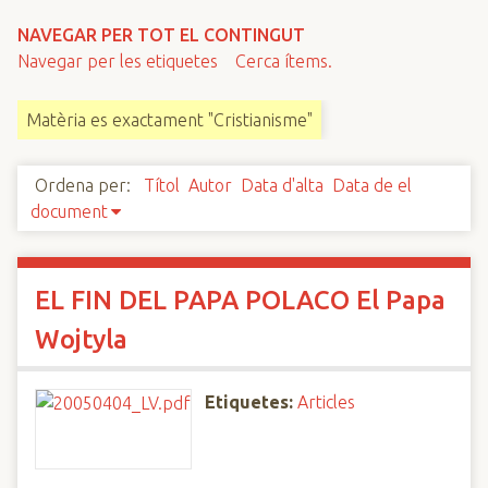
n
NAVEGAR PER TOT EL CONTINGUT
c
Navegar per les etiquetes
Cerca ítems.
i
p
Matèria es exactament "Cristianisme"
a
l
Ordena per:
Títol
Autor
Data d'alta
Data de el
document
EL FIN DEL PAPA POLACO El Papa
Wojtyla
Etiquetes:
Articles