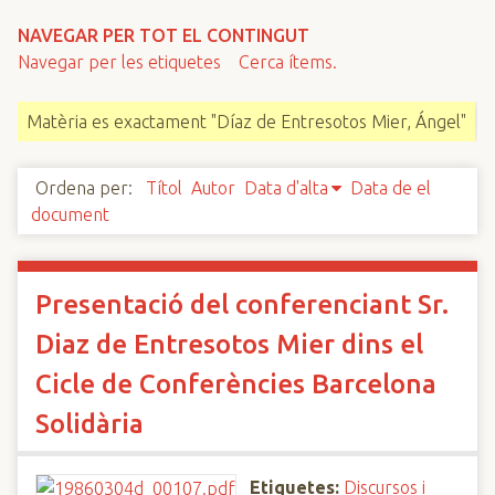
n
NAVEGAR PER TOT EL CONTINGUT
c
Navegar per les etiquetes
Cerca ítems.
i
p
Matèria es exactament "Díaz de Entresotos Mier, Ángel"
a
l
Ordena per:
Títol
Autor
Data d'alta
Data de el
document
Presentació del conferenciant Sr.
Diaz de Entresotos Mier dins el
Cicle de Conferències Barcelona
Solidària
Etiquetes:
Discursos i