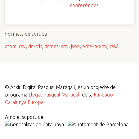
conferències
Formats de sortida
atom
,
csv
,
dc-rdf
,
dcmes-xml
,
json
,
omeka-xml
,
rss2
©
Arxiu Digital Pasqual Maragall, és un projecte del
programa
Llegat Pasqual Maragall
de la
Fundació
Catalunya Europa
.
Amb el suport de: