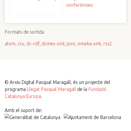
conferències
Formats de sortida
atom
,
csv
,
dc-rdf
,
dcmes-xml
,
json
,
omeka-xml
,
rss2
©
Arxiu Digital Pasqual Maragall, és un projecte del
programa
Llegat Pasqual Maragall
de la
Fundació
Catalunya Europa
.
Amb el suport de: