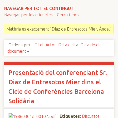
n
NAVEGAR PER TOT EL CONTINGUT
c
Navegar per les etiquetes
Cerca ítems.
i
p
Matèria es exactament "Díaz de Entresotos Mier, Ángel"
a
l
Ordena per:
Títol
Autor
Data d'alta
Data de el
document
Presentació del conferenciant Sr.
Diaz de Entresotos Mier dins el
Cicle de Conferències Barcelona
Solidària
Etiquetes:
Discursos i