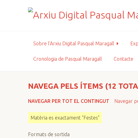
S
a
l
t
a
a
Sobre l'Arxiu Digital Pasqual Maragall
Exp
l
c
Cronologia de Pasqual Maragall
Contacte
o
n
t
i
NAVEGA PELS ÍTEMS (12 TOTA
n
g
NAVEGAR PER TOT EL CONTINGUT
Navegar pe
u
t
Matèria es exactament "Festes"
p
r
Formats de sortida
i