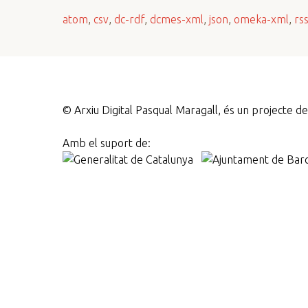
n
atom
,
csv
,
dc-rdf
,
dcmes-xml
,
json
,
omeka-xml
,
rs
c
i
p
a
l
©
Arxiu Digital Pasqual Maragall, és un projecte 
Amb el suport de: