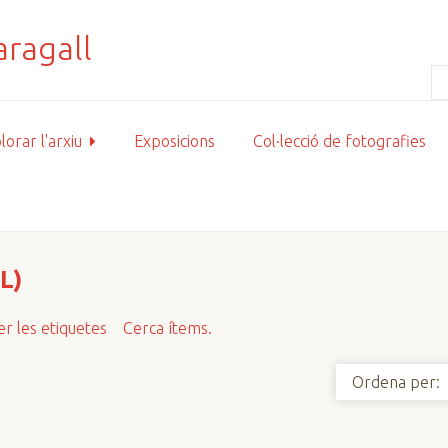
lorar l'arxiu
Exposicions
Col·lecció de fotografies
L)
r les etiquetes
Cerca ítems.
Ordena per: