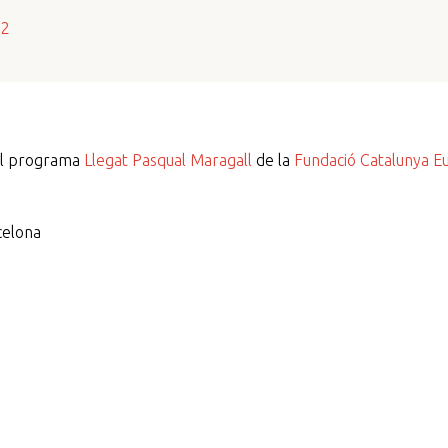
s2
del programa
Llegat Pasqual Maragall
de la
Fundació Catalunya E