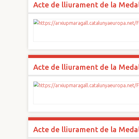
Acte de lliurament de la Medall
n
c
i
p
a
l
Acte de lliurament de la Medall
Acte de lliurament de la Medall