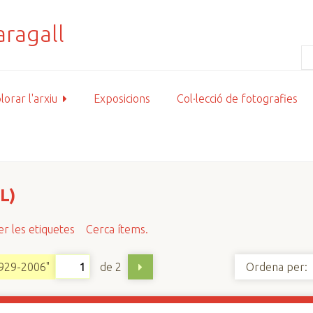
lorar l'arxiu
Exposicions
Col·lecció de fotografies
L)
r les etiquetes
Cerca ítems.
de 2
1929-2006"
Ordena per: