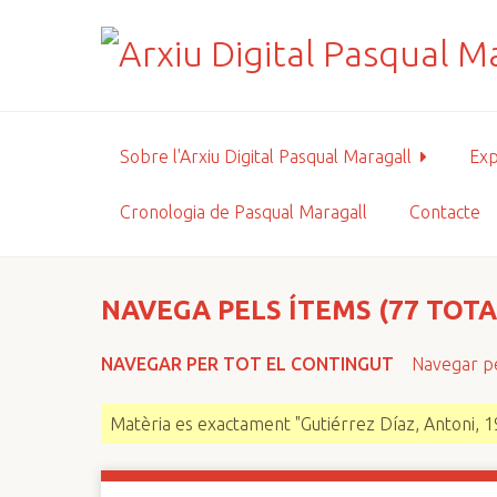
S
a
l
t
a
a
Sobre l'Arxiu Digital Pasqual Maragall
Exp
l
c
Cronologia de Pasqual Maragall
Contacte
o
n
t
i
NAVEGA PELS ÍTEMS (77 TOTA
n
g
NAVEGAR PER TOT EL CONTINGUT
Navegar pe
u
t
Matèria es exactament "Gutiérrez Díaz, Antoni, 
p
r
i