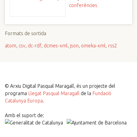
conferències
Formats de sortida
atom
,
csv
,
dc-rdf
,
dcmes-xml
,
json
,
omeka-xml
,
rss2
©
Arxiu Digital Pasqual Maragall, és un projecte del
programa
Llegat Pasqual Maragall
de la
Fundació
Catalunya Europa
.
Amb el suport de: