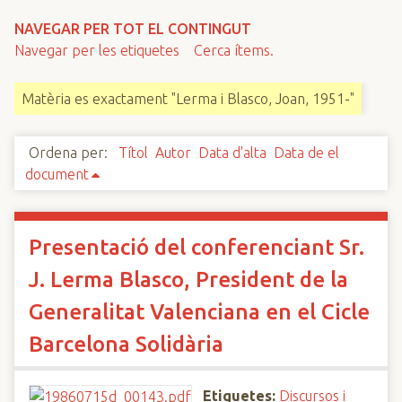
n
NAVEGAR PER TOT EL CONTINGUT
c
Navegar per les etiquetes
Cerca ítems.
i
p
Matèria es exactament "Lerma i Blasco, Joan, 1951-"
a
l
Ordena per:
Títol
Autor
Data d'alta
Data de el
document
Presentació del conferenciant Sr.
J. Lerma Blasco, President de la
Generalitat Valenciana en el Cicle
Barcelona Solidària
Etiquetes:
Discursos i