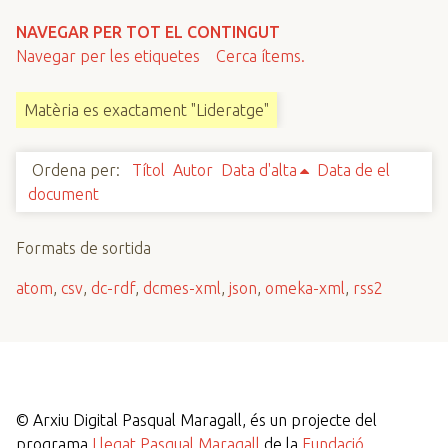
n
NAVEGAR PER TOT EL CONTINGUT
c
Navegar per les etiquetes
Cerca ítems.
i
p
Matèria es exactament "Lideratge"
a
l
Ordena per:
Títol
Autor
Data d'alta
Data de el
document
Formats de sortida
atom
,
csv
,
dc-rdf
,
dcmes-xml
,
json
,
omeka-xml
,
rss2
©
Arxiu Digital Pasqual Maragall, és un projecte del
programa
Llegat Pasqual Maragall
de la
Fundació