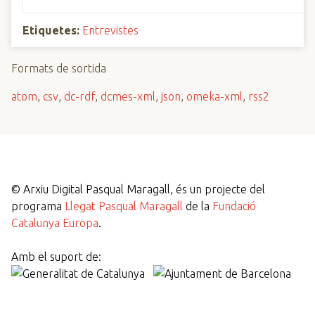
Etiquetes:
Entrevistes
Formats de sortida
atom
,
csv
,
dc-rdf
,
dcmes-xml
,
json
,
omeka-xml
,
rss2
©
Arxiu Digital Pasqual Maragall, és un projecte del
programa
Llegat Pasqual Maragall
de la
Fundació
Catalunya Europa
.
Amb el suport de: