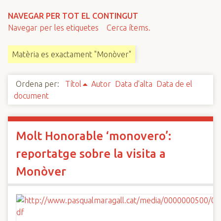
n
NAVEGAR PER TOT EL CONTINGUT
c
Navegar per les etiquetes
Cerca ítems.
i
p
Matèria es exactament "Monòver"
a
l
Ordena per:
Títol
Autor
Data d'alta
Data de el
document
Molt Honorable ‘monovero’:
reportatge sobre la visita a
Monòver