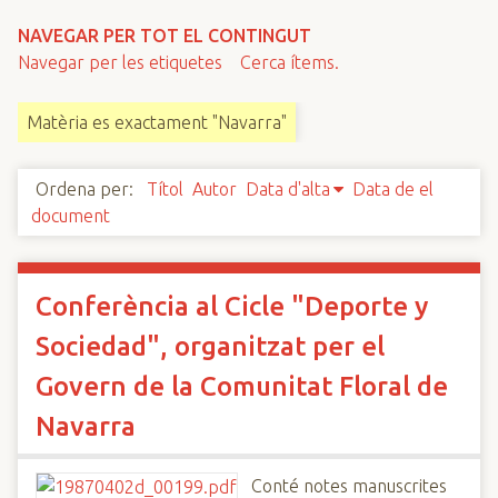
n
NAVEGAR PER TOT EL CONTINGUT
c
Navegar per les etiquetes
Cerca ítems.
i
p
Matèria es exactament "Navarra"
a
l
Ordena per:
Títol
Autor
Data d'alta
Data de el
document
Conferència al Cicle "Deporte y
Sociedad", organitzat per el
Govern de la Comunitat Floral de
Navarra
Conté notes manuscrites