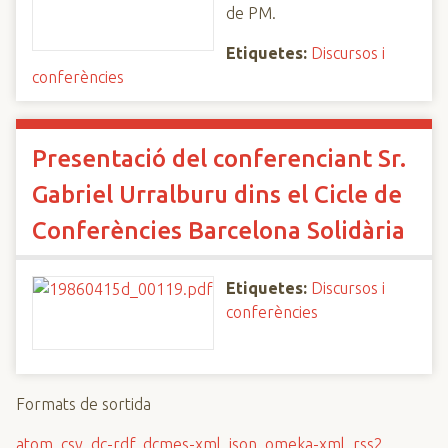
de PM.
Etiquetes:
Discursos i
conferències
Presentació del conferenciant Sr.
Gabriel Urralburu dins el Cicle de
Conferències Barcelona Solidària
Etiquetes:
Discursos i
conferències
Formats de sortida
atom
,
csv
,
dc-rdf
,
dcmes-xml
,
json
,
omeka-xml
,
rss2