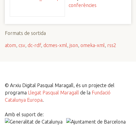
conferències
Formats de sortida
atom
,
csv
,
dc-rdf
,
dcmes-xml
,
json
,
omeka-xml
,
rss2
©
Arxiu Digital Pasqual Maragall, és un projecte del
programa
Llegat Pasqual Maragall
de la
Fundació
Catalunya Europa
.
Amb el suport de: