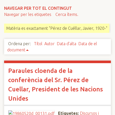
n
NAVEGAR PER TOT EL CONTINGUT
c
Navegar per les etiquetes
Cerca ítems.
i
p
Matèria es exactament "Pérez de Cuéllar, Javier, 1920-"
a
l
Ordena per:
Títol
Autor
Data d'alta
Data de el
document
Paraules cloenda de la
conferència del Sr. Pérez de
Cuellar, President de les Nacions
Unides
Etiquetes:
Discursos i