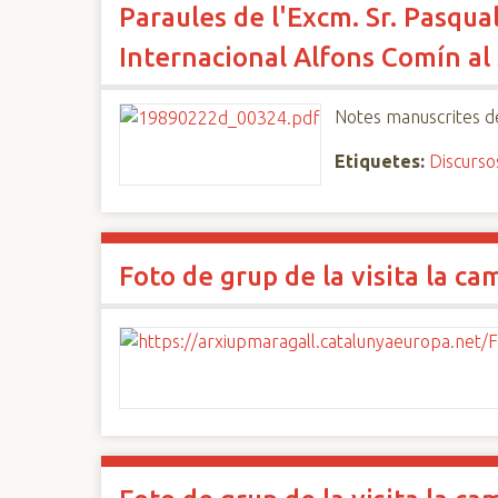
Paraules de l'Excm. Sr. Pasqual
n
c
Internacional Alfons Comín al
i
p
Notes manuscrites d
a
l
Etiquetes:
Discurso
Foto de grup de la visita la c