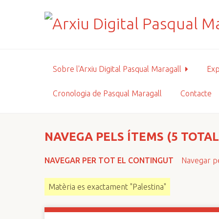
S
a
l
t
a
a
Sobre l'Arxiu Digital Pasqual Maragall
Exp
l
c
Cronologia de Pasqual Maragall
Contacte
o
n
t
i
NAVEGA PELS ÍTEMS (5 TOTAL
n
g
NAVEGAR PER TOT EL CONTINGUT
Navegar pe
u
t
Matèria es exactament "Palestina"
p
r
i