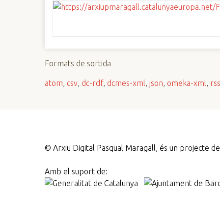
Formats de sortida
atom
,
csv
,
dc-rdf
,
dcmes-xml
,
json
,
omeka-xml
,
rs
©
Arxiu Digital Pasqual Maragall, és un projecte 
Amb el suport de: