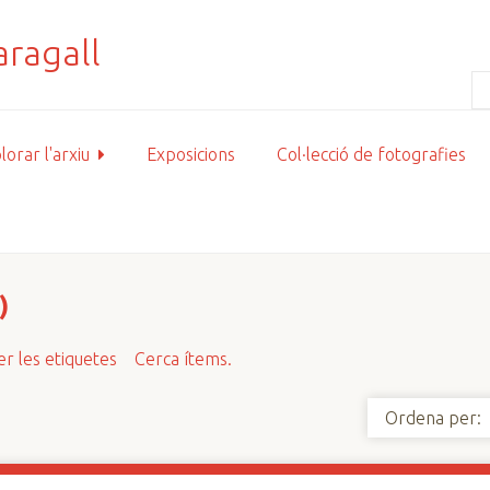
lorar l'arxiu
Exposicions
Col·lecció de fotografies
)
r les etiquetes
Cerca ítems.
Ordena per: