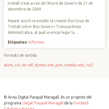
treball creat arran de l'Acord de Govern de 21 de
desembre de 2004.
Aquest acord va establir la creació d'un Grup de
Treball sobre Bon Govern i Transparència
Administrativa, al qual va encarregar la…
Etiquetes:
Informes
Formats de sortida
atom
,
csv
,
dc-rdf
,
dcmes-xml
,
json
,
omeka-xml
,
rss2
©
Arxiu Digital Pasqual Maragall, és un projecte del
programa
Llegat Pasqual Maragall
de la
Fundació
Catalunya Europa
.