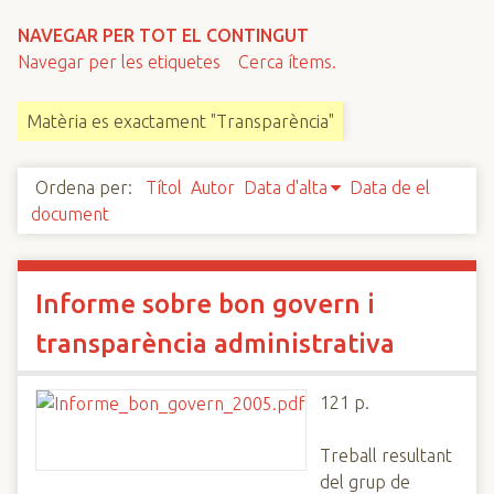
n
NAVEGAR PER TOT EL CONTINGUT
c
Navegar per les etiquetes
Cerca ítems.
i
p
Matèria es exactament "Transparència"
a
l
Ordena per:
Títol
Autor
Data d'alta
Data de el
document
Informe sobre bon govern i
transparència administrativa
121 p.
Treball resultant
del grup de