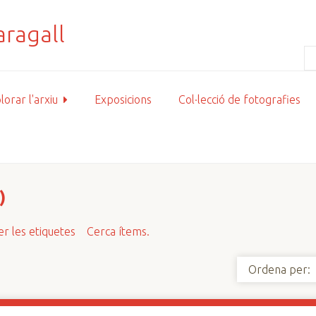
lorar l'arxiu
Exposicions
Col·lecció de fotografies
)
r les etiquetes
Cerca ítems.
Ordena per: