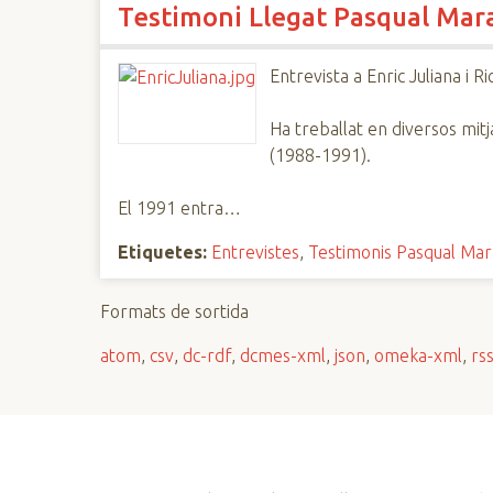
Testimoni Llegat Pasqual Marag
n
c
i
Entrevista a Enric Juliana i R
p
a
Ha treballat en diversos mitj
l
(1988-1991).
El 1991 entra…
Etiquetes:
Entrevistes
,
Testimonis Pasqual Mar
Formats de sortida
atom
,
csv
,
dc-rdf
,
dcmes-xml
,
json
,
omeka-xml
,
rs