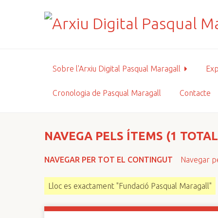
S
a
l
t
a
a
Sobre l'Arxiu Digital Pasqual Maragall
Exp
l
c
Cronologia de Pasqual Maragall
Contacte
o
n
t
i
NAVEGA PELS ÍTEMS (1 TOTAL
n
g
NAVEGAR PER TOT EL CONTINGUT
Navegar pe
u
t
Lloc es exactament "Fundació Pasqual Maragall"
p
r
i