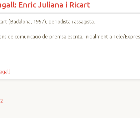
all: Enric Juliana i Ricart
icart (Badalona, 1957), periodista i assagista.
ans de comunicació de premsa escrita, inicialment a Tele/Express
agall
s2