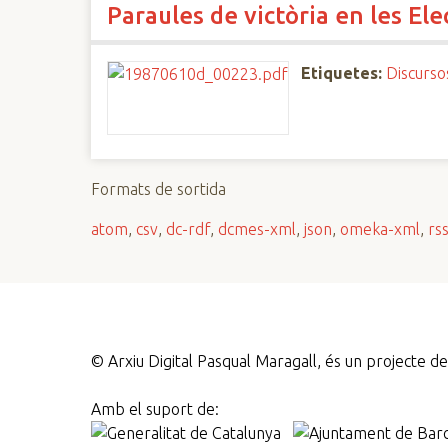
Paraules de victòria en les El
n
c
i
Etiquetes:
Discurso
p
a
l
Formats de sortida
atom
,
csv
,
dc-rdf
,
dcmes-xml
,
json
,
omeka-xml
,
rs
©
Arxiu Digital Pasqual Maragall, és un projecte 
Amb el suport de: