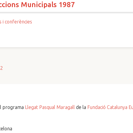
eccions Municipals 1987
s i conferències
s2
del programa
Llegat Pasqual Maragall
de la
Fundació Catalunya E