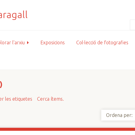
lorar l'arxiu
Exposicions
Col·lecció de fotografies
)
r les etiquetes
Cerca ítems.
Ordena per: