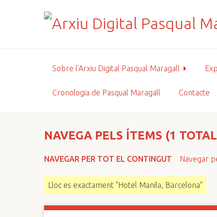
S
a
l
t
a
a
Sobre l'Arxiu Digital Pasqual Maragall
Exp
l
c
Cronologia de Pasqual Maragall
Contacte
o
n
t
i
NAVEGA PELS ÍTEMS (1 TOTAL
n
g
NAVEGAR PER TOT EL CONTINGUT
Navegar pe
u
t
Lloc es exactament "Hotel Manila, Barcelona"
p
r
i