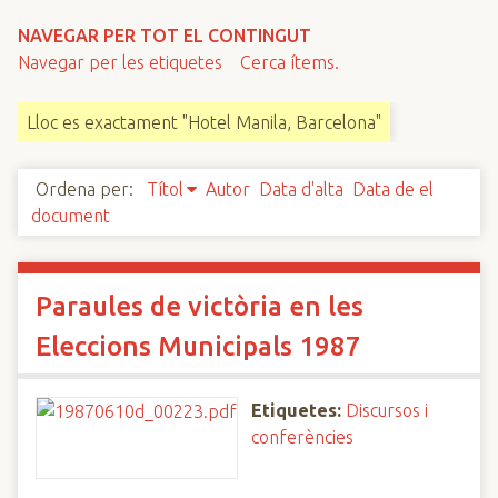
n
NAVEGAR PER TOT EL CONTINGUT
c
Navegar per les etiquetes
Cerca ítems.
i
p
Lloc es exactament "Hotel Manila, Barcelona"
a
l
Ordena per:
Títol
Autor
Data d'alta
Data de el
document
Paraules de victòria en les
Eleccions Municipals 1987
Etiquetes:
Discursos i
conferències