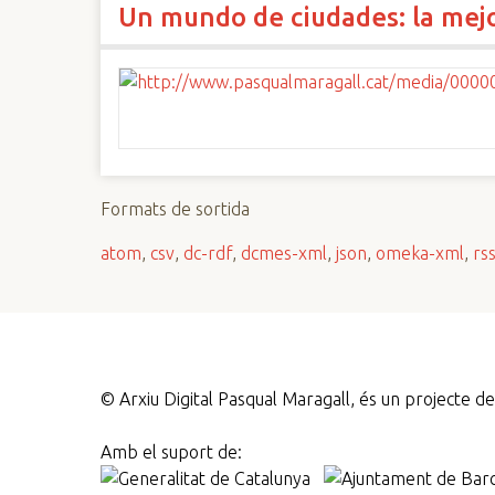
Un mundo de ciudades: la mejo
n
c
i
p
a
l
Formats de sortida
atom
,
csv
,
dc-rdf
,
dcmes-xml
,
json
,
omeka-xml
,
rs
©
Arxiu Digital Pasqual Maragall, és un projecte 
Amb el suport de: