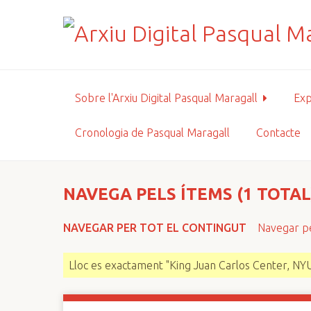
S
a
l
t
a
a
Sobre l'Arxiu Digital Pasqual Maragall
Exp
l
c
Cronologia de Pasqual Maragall
Contacte
o
n
t
i
NAVEGA PELS ÍTEMS (1 TOTAL
n
g
NAVEGAR PER TOT EL CONTINGUT
Navegar pe
u
t
Lloc es exactament "King Juan Carlos Center, NY
p
r
i