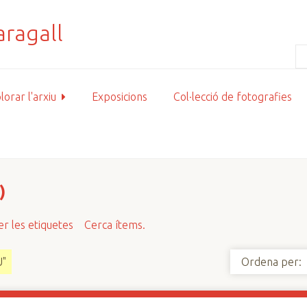
lorar l'arxiu
Exposicions
Col·lecció de fotografies
)
r les etiquetes
Cerca ítems.
U"
Ordena per: