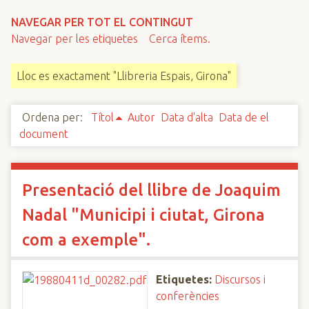
n
NAVEGAR PER TOT EL CONTINGUT
c
Navegar per les etiquetes
Cerca ítems.
i
p
Lloc es exactament "Llibreria Espais, Girona"
a
l
Ordena per:
Títol
Autor
Data d'alta
Data de el
document
Presentació del llibre de Joaquim
Nadal "Municipi i ciutat, Girona
com a exemple".
Etiquetes:
Discursos i
conferències