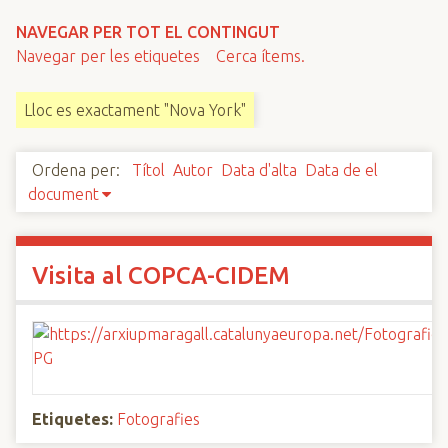
n
NAVEGAR PER TOT EL CONTINGUT
c
Navegar per les etiquetes
Cerca ítems.
i
p
Lloc es exactament "Nova York"
a
l
Ordena per:
Títol
Autor
Data d'alta
Data de el
document
Visita al COPCA-CIDEM
Etiquetes:
Fotografies