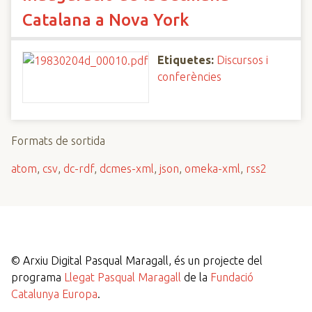
Catalana a Nova York
Etiquetes:
Discursos i
conferències
Formats de sortida
atom
,
csv
,
dc-rdf
,
dcmes-xml
,
json
,
omeka-xml
,
rss2
©
Arxiu Digital Pasqual Maragall, és un projecte del
programa
Llegat Pasqual Maragall
de la
Fundació
Catalunya Europa
.