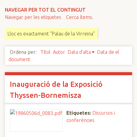
n
NAVEGAR PER TOT EL CONTINGUT
c
Navegar per les etiquetes
Cerca ítems.
i
p
Lloc es exactament "Palau de la Virreina"
a
l
Ordena per:
Títol
Autor
Data d'alta
Data de el
document
Inauguració de la Exposició
Thyssen-Bornemisza
Etiquetes:
Discursos i
conferències