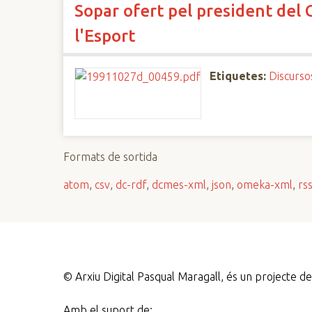
Sopar ofert pel president del 
n
c
l'Esport
i
p
Etiquetes:
Discurso
a
l
Formats de sortida
atom
,
csv
,
dc-rdf
,
dcmes-xml
,
json
,
omeka-xml
,
rs
©
Arxiu Digital Pasqual Maragall, és un projecte 
Amb el suport de: