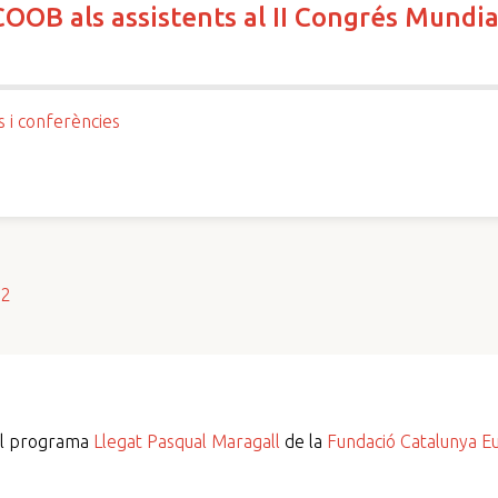
COOB als assistents al II Congrés Mundia
s i conferències
s2
del programa
Llegat Pasqual Maragall
de la
Fundació Catalunya E