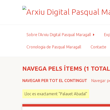
S
a
l
t
a
a
Sobre l'Arxiu Digital Pasqual Maragall
Exp
l
c
Cronologia de Pasqual Maragall
Contacte
o
n
t
i
NAVEGA PELS ÍTEMS (1 TOTAL
n
g
NAVEGAR PER TOT EL CONTINGUT
Navegar pe
u
t
Lloc es exactament "Palauet Abadal"
p
r
i