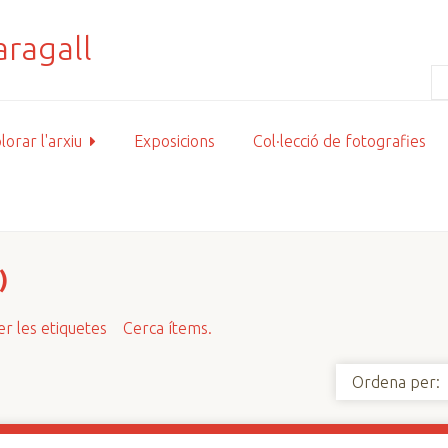
lorar l'arxiu
Exposicions
Col·lecció de fotografies
)
r les etiquetes
Cerca ítems.
Ordena per: