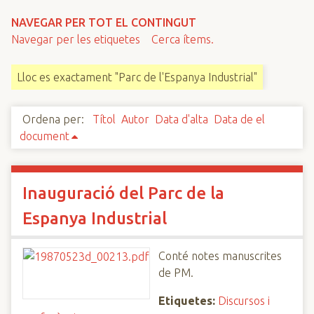
n
NAVEGAR PER TOT EL CONTINGUT
c
Navegar per les etiquetes
Cerca ítems.
i
p
Lloc es exactament "Parc de l'Espanya Industrial"
a
l
Ordena per:
Títol
Autor
Data d'alta
Data de el
document
Inauguració del Parc de la
Espanya Industrial
Conté notes manuscrites
de PM.
Etiquetes:
Discursos i