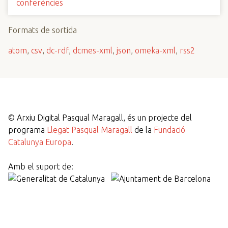
conferències
Formats de sortida
atom
,
csv
,
dc-rdf
,
dcmes-xml
,
json
,
omeka-xml
,
rss2
©
Arxiu Digital Pasqual Maragall, és un projecte del
programa
Llegat Pasqual Maragall
de la
Fundació
Catalunya Europa
.
Amb el suport de: