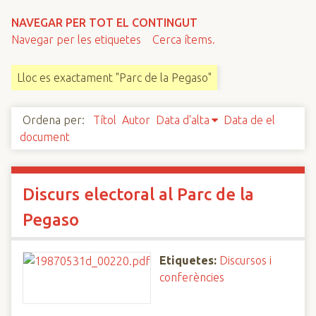
n
NAVEGAR PER TOT EL CONTINGUT
c
Navegar per les etiquetes
Cerca ítems.
i
p
Lloc es exactament "Parc de la Pegaso"
a
l
Ordena per:
Títol
Autor
Data d'alta
Data de el
document
Discurs electoral al Parc de la
Pegaso
Etiquetes:
Discursos i
conferències