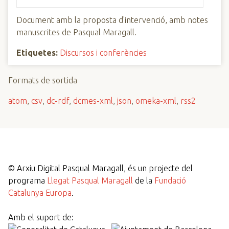
Document amb la proposta d'intervenció, amb notes
manuscrites de Pasqual Maragall.
Etiquetes:
Discursos i conferències
Formats de sortida
atom
,
csv
,
dc-rdf
,
dcmes-xml
,
json
,
omeka-xml
,
rss2
©
Arxiu Digital Pasqual Maragall, és un projecte del
programa
Llegat Pasqual Maragall
de la
Fundació
Catalunya Europa
.
Amb el suport de: