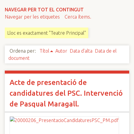
n
NAVEGAR PER TOT EL CONTINGUT
c
Navegar per les etiquetes
Cerca ítems.
i
p
Lloc es exactament "Teatre Principal"
a
l
Ordena per:
Títol
Autor
Data d'alta
Data de el
document
Acte de presentació de
candidatures del PSC. Intervenció
de Pasqual Maragall.