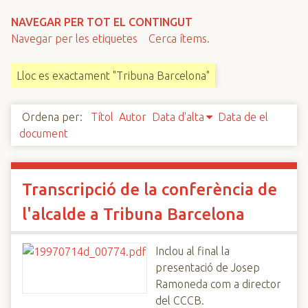
n
NAVEGAR PER TOT EL CONTINGUT
c
Navegar per les etiquetes
Cerca ítems.
i
p
Lloc es exactament "Tribuna Barcelona"
a
l
Ordena per:
Títol
Autor
Data d'alta
Data de el
document
Transcripció de la conferència de
l'alcalde a Tribuna Barcelona
Inclou al final la
presentació de Josep
Ramoneda com a director
del CCCB.