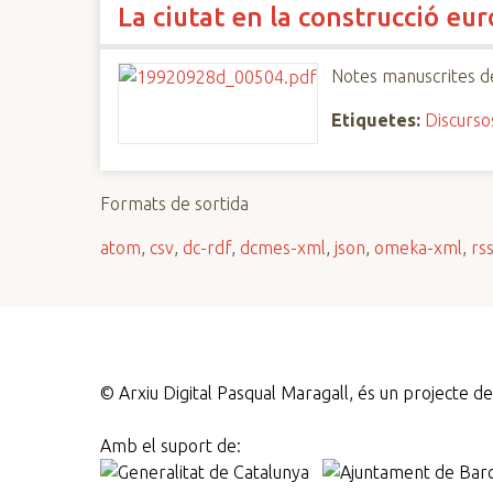
La ciutat en la construcció eu
n
c
i
Notes manuscrites d
p
Etiquetes:
Discurso
a
l
Formats de sortida
atom
,
csv
,
dc-rdf
,
dcmes-xml
,
json
,
omeka-xml
,
rs
©
Arxiu Digital Pasqual Maragall, és un projecte 
Amb el suport de: