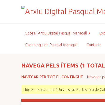
S
a
l
t
a
a
Sobre l'Arxiu Digital Pasqual Maragall
Exp
l
c
Cronologia de Pasqual Maragall
Contacte
o
n
t
i
NAVEGA PELS ÍTEMS (1 TOTAL
n
g
NAVEGAR PER TOT EL CONTINGUT
Navegar pe
u
t
Lloc es exactament "Universitat Politècnica de Ca
p
r
i