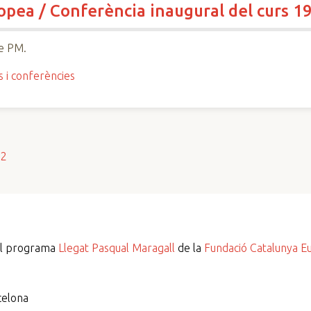
ropea / Conferència inaugural del curs 1
e PM.
s i conferències
s2
del programa
Llegat Pasqual Maragall
de la
Fundació Catalunya E