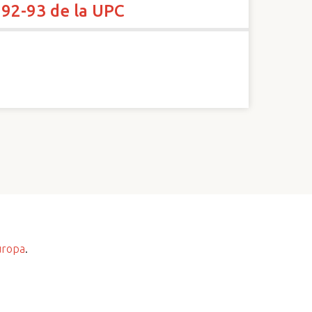
992-93 de la UPC
uropa
.