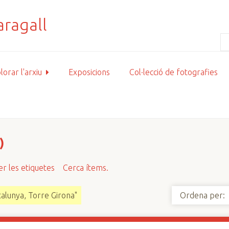
lorar l'arxiu
Exposicions
Col·lecció de fotografies
)
r les etiquetes
Cerca ítems.
talunya, Torre Girona"
Ordena per: