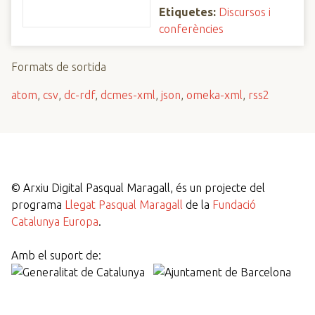
Etiquetes:
Discursos i
conferències
Formats de sortida
atom
,
csv
,
dc-rdf
,
dcmes-xml
,
json
,
omeka-xml
,
rss2
©
Arxiu Digital Pasqual Maragall, és un projecte del
programa
Llegat Pasqual Maragall
de la
Fundació
Catalunya Europa
.
Amb el suport de: