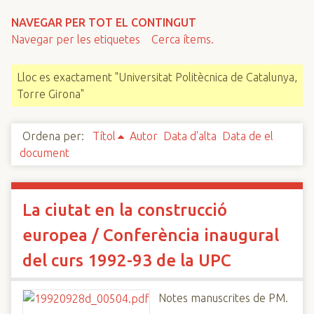
n
NAVEGAR PER TOT EL CONTINGUT
c
Navegar per les etiquetes
Cerca ítems.
i
p
Lloc es exactament "Universitat Politècnica de Catalunya,
a
Torre Girona"
l
Ordena per:
Títol
Autor
Data d'alta
Data de el
document
La ciutat en la construcció
europea / Conferència inaugural
del curs 1992-93 de la UPC
Notes manuscrites de PM.