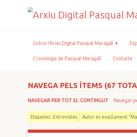
S
a
l
t
a
a
Sobre l'Arxiu Digital Pasqual Maragall
Exp
l
c
Cronologia de Pasqual Maragall
Contacte
o
n
t
i
NAVEGA PELS ÍTEMS (67 TOTA
n
g
NAVEGAR PER TOT EL CONTINGUT
Navegar pe
u
t
Etiquetes: Entrevistes
Autor es exactament "Mar
p
r
i