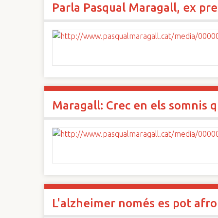
Parla Pasqual Maragall, ex pre
n
c
i
p
a
l
Maragall: Crec en els somnis 
L'alzheimer només es pot afro