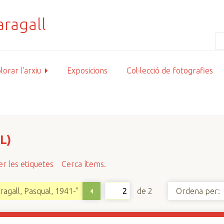
lorar l'arxiu
Exposicions
Col·lecció de fotografies
L)
r les etiquetes
Cerca ítems.
de 2
agall, Pasqual, 1941-"
Ordena per: