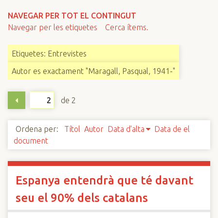
n
NAVEGAR PER TOT EL CONTINGUT
c
Navegar per les etiquetes
Cerca ítems.
i
p
Etiquetes: Entrevistes
a
l
Autor es exactament "Maragall, Pasqual, 1941-"
de 2
Ordena per:
Títol
Autor
Data d'alta
Data de el
document
Espanya entendrà que té davant
seu el 90% dels catalans