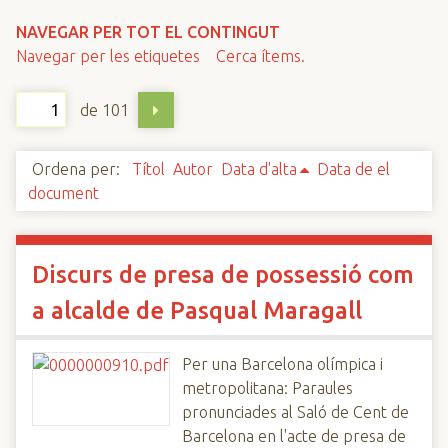
n
NAVEGAR PER TOT EL CONTINGUT
c
Navegar per les etiquetes
Cerca ítems.
i
p
de 101
a
l
Ordena per:
Títol
Autor
Data d'alta
Data de el
document
Discurs de presa de possessió com
a alcalde de Pasqual Maragall
Per una Barcelona olímpica i
metropolitana: Paraules
pronunciades al Saló de Cent de
Barcelona en l'acte de presa de