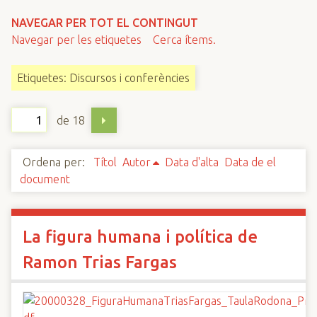
n
NAVEGAR PER TOT EL CONTINGUT
c
Navegar per les etiquetes
Cerca ítems.
i
p
Etiquetes: Discursos i conferències
a
l
de 18
Ordena per:
Títol
Autor
Data d'alta
Data de el
document
La figura humana i política de
Ramon Trias Fargas