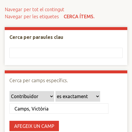
n
Navegar per tot el contingut
c
Navegar per les etiquetes
CERCA ÍTEMS.
i
p
a
Cerca per paraules clau
l
Cerca per camps específics.
AFEGEIX UN CAMP