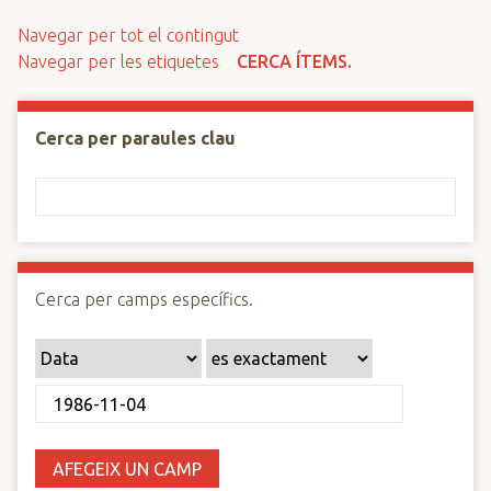
n
Navegar per tot el contingut
c
Navegar per les etiquetes
CERCA ÍTEMS.
i
p
a
Cerca per paraules clau
l
Cerca per camps específics.
AFEGEIX UN CAMP