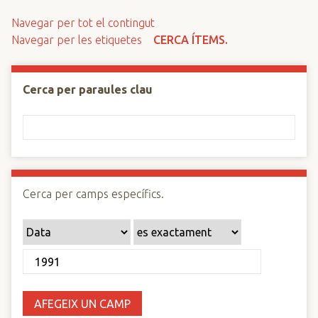
n
Navegar per tot el contingut
c
Navegar per les etiquetes
CERCA ÍTEMS.
i
p
a
Cerca per paraules clau
l
Cerca per camps específics.
AFEGEIX UN CAMP