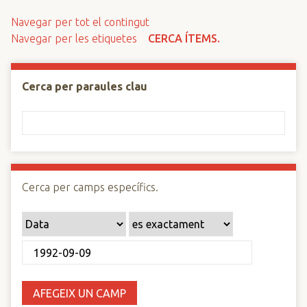
n
Navegar per tot el contingut
c
Navegar per les etiquetes
CERCA ÍTEMS.
i
p
a
Cerca per paraules clau
l
Cerca per camps específics.
AFEGEIX UN CAMP