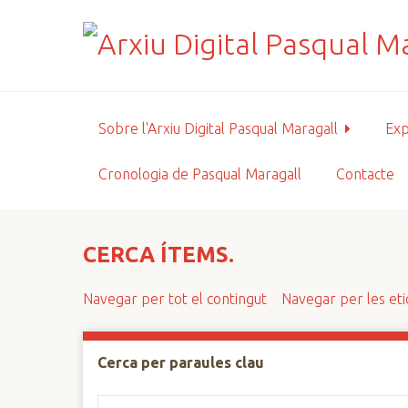
S
a
l
t
a
a
Sobre l'Arxiu Digital Pasqual Maragall
Exp
l
c
Cronologia de Pasqual Maragall
Contacte
o
n
t
i
CERCA ÍTEMS.
n
g
Navegar per tot el contingut
Navegar per les et
u
t
p
Cerca per paraules clau
r
i