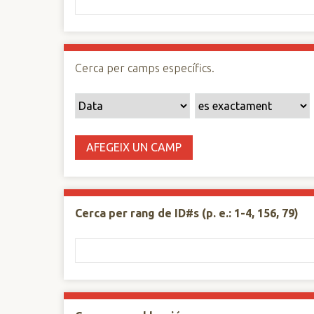
n
c
i
p
Cerca per camps específics.
a
l
AFEGEIX UN CAMP
Cerca per rang de ID#s (p. e.: 1-4, 156, 79)