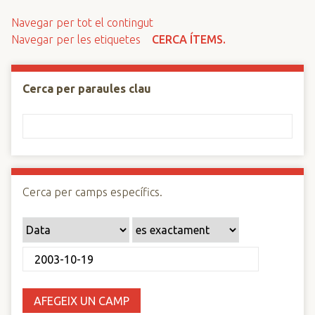
n
Navegar per tot el contingut
c
Navegar per les etiquetes
CERCA ÍTEMS.
i
p
a
Cerca per paraules clau
l
Cerca per camps específics.
AFEGEIX UN CAMP