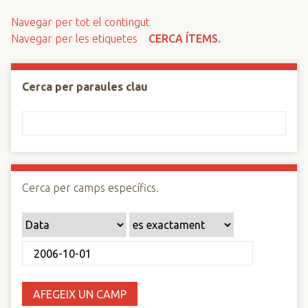
n
Navegar per tot el contingut
c
Navegar per les etiquetes
CERCA ÍTEMS.
i
p
a
Cerca per paraules clau
l
Cerca per camps específics.
AFEGEIX UN CAMP