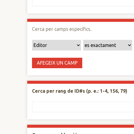
n
c
i
p
Cerca per camps específics.
a
l
AFEGEIX UN CAMP
Cerca per rang de ID#s (p. e.: 1-4, 156, 79)