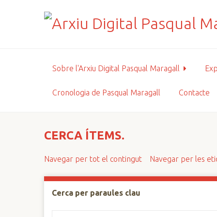
S
a
l
t
a
a
Sobre l'Arxiu Digital Pasqual Maragall
Exp
l
c
Cronologia de Pasqual Maragall
Contacte
o
n
t
i
CERCA ÍTEMS.
n
g
Navegar per tot el contingut
Navegar per les et
u
t
p
Cerca per paraules clau
r
i