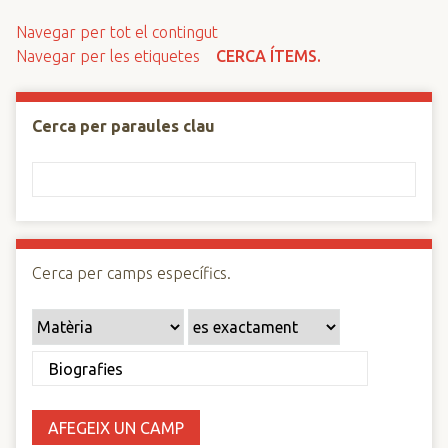
n
Navegar per tot el contingut
c
Navegar per les etiquetes
CERCA ÍTEMS.
i
p
a
Cerca per paraules clau
l
Cerca per camps específics.
AFEGEIX UN CAMP