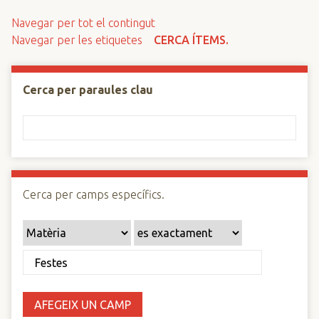
n
Navegar per tot el contingut
c
Navegar per les etiquetes
CERCA ÍTEMS.
i
p
a
Cerca per paraules clau
l
Cerca per camps específics.
AFEGEIX UN CAMP