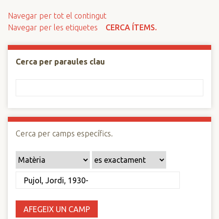
n
Navegar per tot el contingut
c
Navegar per les etiquetes
CERCA ÍTEMS.
i
p
a
Cerca per paraules clau
l
Cerca per camps específics.
AFEGEIX UN CAMP