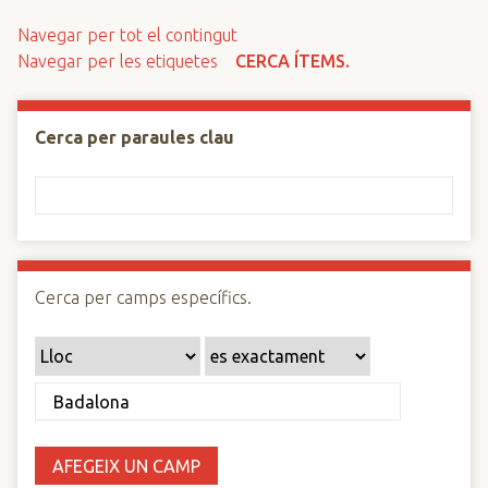
n
Navegar per tot el contingut
c
Navegar per les etiquetes
CERCA ÍTEMS.
i
p
a
Cerca per paraules clau
l
Cerca per camps específics.
AFEGEIX UN CAMP