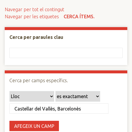
n
Navegar per tot el contingut
c
Navegar per les etiquetes
CERCA ÍTEMS.
i
p
a
Cerca per paraules clau
l
Cerca per camps específics.
AFEGEIX UN CAMP