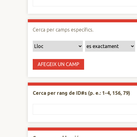
n
c
i
p
Cerca per camps específics.
a
l
AFEGEIX UN CAMP
Cerca per rang de ID#s (p. e.: 1-4, 156, 79)