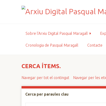
S
a
l
t
a
a
Sobre l'Arxiu Digital Pasqual Maragall
Exp
l
c
Cronologia de Pasqual Maragall
Contacte
o
n
t
i
CERCA ÍTEMS.
n
g
Navegar per tot el contingut
Navegar per les et
u
t
p
Cerca per paraules clau
r
i